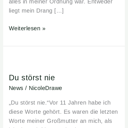
alles in meiner Ordnung war. Entweder
liegt mein Drang […]
Weiterlesen »
Du
störst
Du störst nie
nie
News
/
NicoleDrawe
„Du störst nie.“Vor 11 Jahren habe ich
diese Worte gehört. Es waren die letzten
Worte meiner Großmutter an mich, als